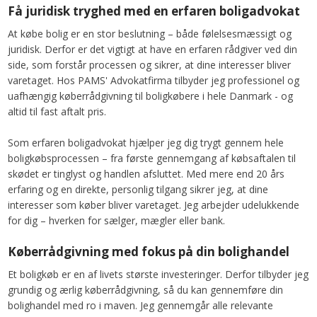
Få juridisk tryghed med en erfaren boligadvokat
At købe bolig er en stor beslutning – både følelsesmæssigt og
juridisk. Derfor er det vigtigt at have en erfaren rådgiver ved din
side, som forstår processen og sikrer, at dine interesser bliver
varetaget. Hos PAMS' Advokatfirma tilbyder jeg professionel og
uafhængig køberrådgivning til boligkøbere i hele Danmark - og
altid til fast aftalt pris.
Som erfaren boligadvokat hjælper jeg dig trygt gennem hele
boligkøbsprocessen – fra første gennemgang af købsaftalen til
skødet er tinglyst og handlen afsluttet. Med mere end 20 års
erfaring og en direkte, personlig tilgang sikrer jeg, at dine
interesser som køber bliver varetaget. Jeg arbejder udelukkende
for dig – hverken for sælger, mægler eller bank.
Køberrådgivning med fokus på din bolighandel
Et boligkøb er en af livets største investeringer. Derfor tilbyder jeg
grundig og ærlig køberrådgivning, så du kan gennemføre din
bolighandel med ro i maven. Jeg gennemgår alle relevante